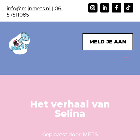
info@mijnmets.nl
|
06-
57511085
MELD JE AAN
Het verhaal van
Selina
Geplaatst door: METS