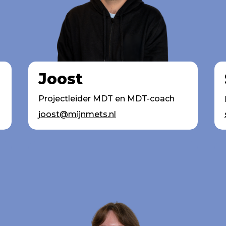
Joost
Projectleider MDT en MDT-coach
joost@mijnmets.nl