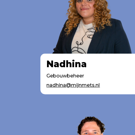
Nadhina
Gebouwbeheer
nadhina@mijnmets.nl