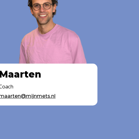
Maarten
Coach
maarten@mijnmets.nl