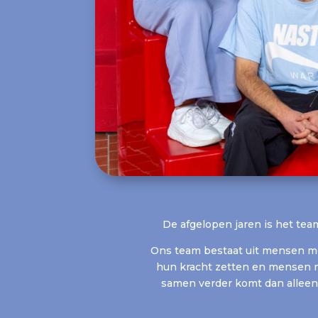
De afgelopen jaren is het tea
Ons team bestaat uit mensen me
hun kracht zetten en mensen m
samen verder komt dan alleen