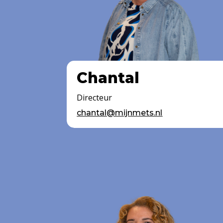
Chantal
Directeur
chantal@mijnmets.nl