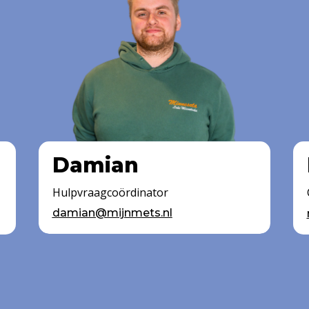
Damian
Hulpvraagcoördinator
damian@mijnmets.nl