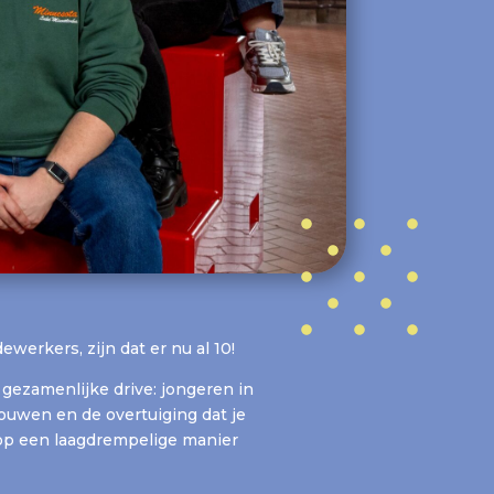
erkers, zijn dat er nu al 10!
gezamenlijke drive: jongeren in
ouwen en de overtuiging dat je
op een laagdrempelige manier