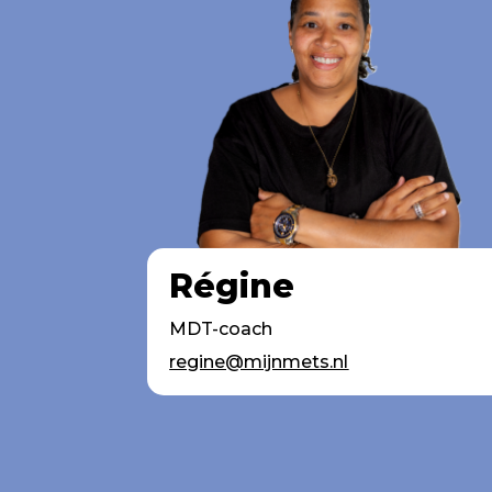
Régine
MDT-coach
regine@mijnmets.nl