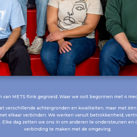
m van METS flink gegroeid. Waar we ooit begonnen met 4 medew
t verschillende achtergronden en kwaliteiten, maar met één 
et elkaar verbinden. We werken vanuit betrokkenheid, vertr
. Elke dag zetten we ons in om anderen te ondersteunen en 
verbinding te maken met de omgeving.