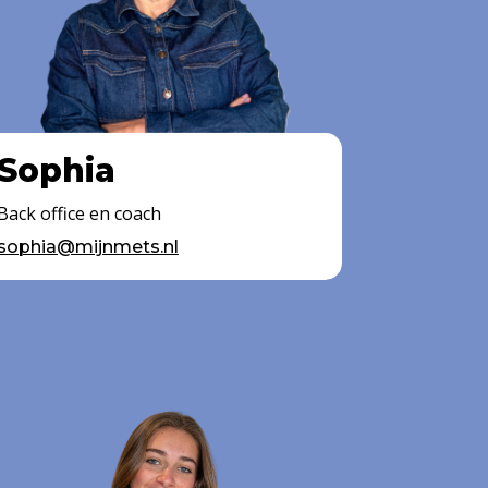
Sophia
Back office en coach
sophia@mijnmets.nl