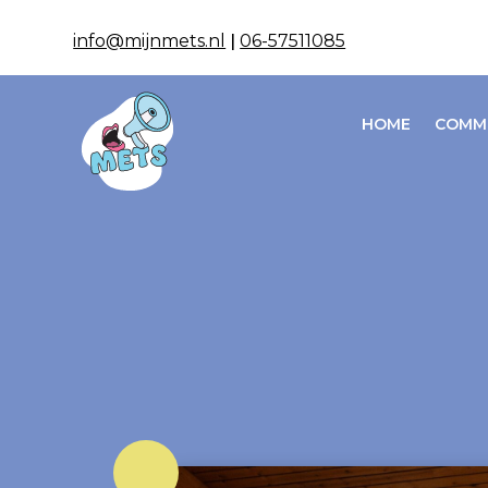
info@mijnmets.nl
|
06-57511085
HOME
COMM