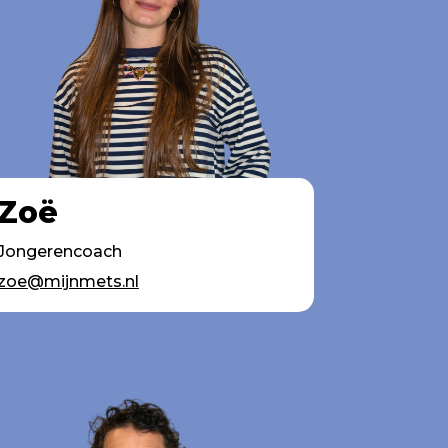
Zoë
Jongerencoach
zoe@mijnmets.nl