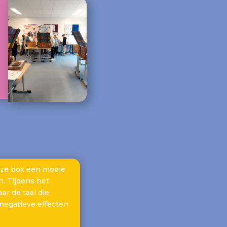
eze box een mooie
. Tijdens het
r de taal die
negatieve effecten