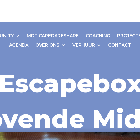
UNITY
MDT CAREDARESHARE
COACHING
PROJECT
AGENDA
OVER ONS
VERHUUR
CONTACT
Escapebo
ovende Mid