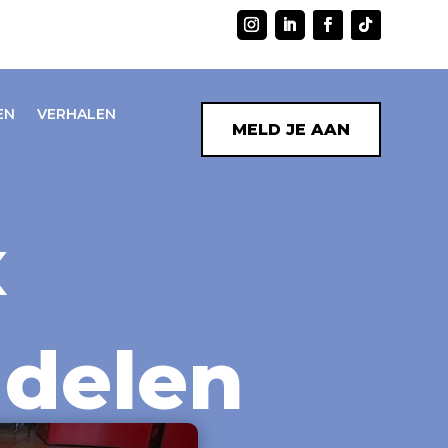
EN
VERHALEN
MELD JE AAN
x
delen