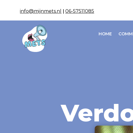
info@mijnmets.nl
|
06-57511085
HOME
COMM
Verd