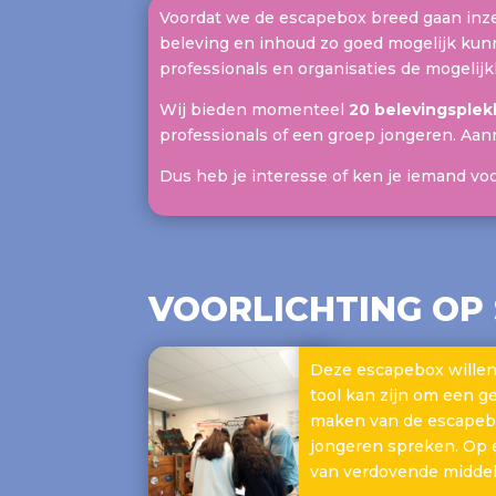
Voordat we de escapebox breed gaan inze
beleving en inhoud zo goed mogelijk ku
professionals en organisaties de mogelij
Wij bieden momenteel
20 belevingsple
professionals of een groep jongeren. Aan
Dus heb je interesse of ken je iemand voor
VOORLICHTING OP
Deze escapebox willen
tool kan zijn om een 
maken van de escapebo
jongeren spreken. Op 
van verdovende middel