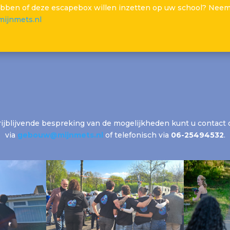
bben of deze escapebox willen inzetten op uw school? Neem 
ijnmets.nl
vrijblijvende bespreking van de mogelijkheden kunt u conta
via
gebouw@mijnmets.nl
of telefonisch via
06-25494532
.