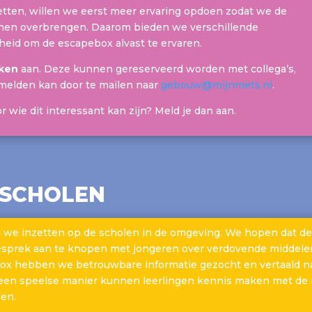
tten, willen we eerst meer ervaring opdoen zodat we de
nnen overbrengen. Daarom bieden we verschillende
kheid om de escapebox alvast te ervaren.
kken
aan. Deze kunnen gereserveerd worden met collega’s,
melden kan door te mailen naar
gebouw@mijnmets.nl
.
 wie dit interessant kan zijn? Meld je dan aan.
 SCHOLEN
 we inzetten op de scholen in de omgeving. We hopen dat d
gesprek aan te knopen met jongeren over verdovende middelen
x hebben we betrouwbare informatie gezocht en vertaald naa
een speelse manier kunnen leerlingen kennis maken met de 
en.