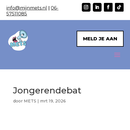
info@mijnmets.nl
|
06-
57511085
MELD JE AAN
Jongerendebat
door
METS
|
mrt 19, 2026